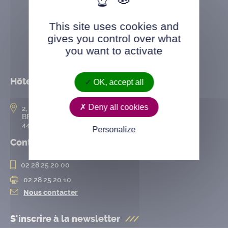
This site uses cookies and
gives you control over what
you want to activate
Hôtel de ville
OK, accept all
Deny all cookies
2, rue de l’Hôtel-de-Ville
BP 50167
44802 Saint-Herblain cedex
Personalize
Contact
02 28 25 20 00
02 28 25 20 10
Nous contacter
S'inscrire à la
newsletter