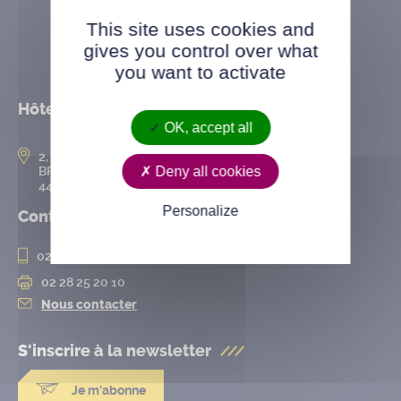
This site uses cookies and
gives you control over what
you want to activate
Hôtel de ville
OK, accept all
2, rue de l’Hôtel-de-Ville
Deny all cookies
BP 50167
44802 Saint-Herblain cedex
Personalize
Contact
02 28 25 20 00
02 28 25 20 10
Nous contacter
S'inscrire à la
newsletter
Je m'abonne