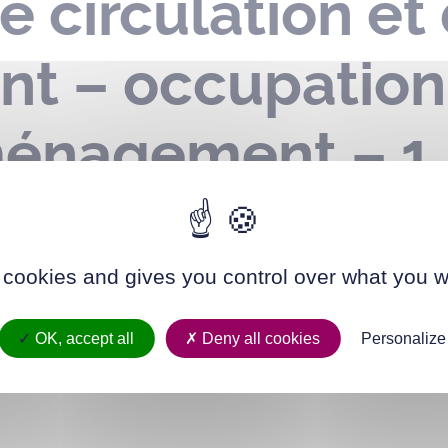
e circulation et
nt – occupatio
énagement – 1 
– le 06 août 20
 cookies and gives you control over what you w
OK, accept all
Deny all cookies
Personalize