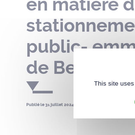
en matière d
stationneme
public- emm
de Beauvoir 
This site uses
Publié le
31 juillet 2024