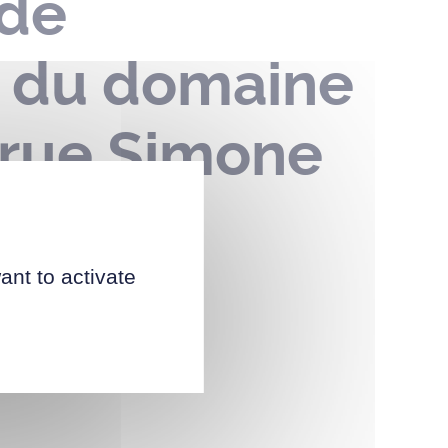
 de
n du domaine
rue Simone
24
ant to activate