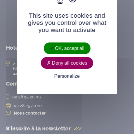
This site uses cookies and
gives you control over what
you want to activate
Hôtel de ville
OK, accept all
Deny all cookies
2, rue de l’Hôtel-de-Ville
BP 50167
44802 Saint-Herblain cedex
Personalize
Contact
02 28 25 20 00
02 28 25 20 10
Nous contacter
S'inscrire à la
newsletter