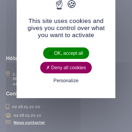
This site uses cookies and
gives you control over what
you want to activate
OK, accept all
Hôtel de ville
Deny all cookies
2, rue de l’Hôtel-de-Ville
BP 50167
Personalize
44802 Saint-Herblain cedex
Contact
02 28 25 20 00
02 28 25 20 10
Nous contacter