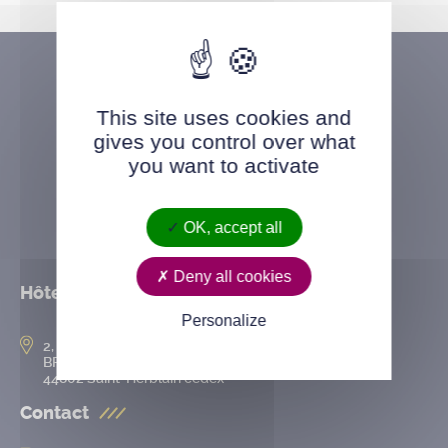
This site uses cookies and
gives you control over what
you want to activate
OK, accept all
Deny all cookies
Hôtel de ville
Personalize
2, rue de l’Hôtel-de-Ville
BP 50167
44802 Saint-Herblain cedex
Contact