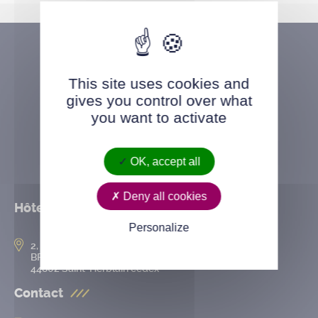
This site uses cookies and
gives you control over what
you want to activate
OK, accept all
Deny all cookies
Hôtel de ville
Personalize
2, rue de l’Hôtel-de-Ville
BP 50167
44802 Saint-Herblain cedex
Contact