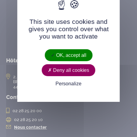
This site uses cookies and
gives you control over what
you want to activate
OK, accept all
Hôtel de ville
Deny all cookies
2, rue de l’Hôtel-de-Ville
BP 50167
Personalize
44802 Saint-Herblain cedex
Contact
02 28 25 20 00
02 28 25 20 10
Nous contacter