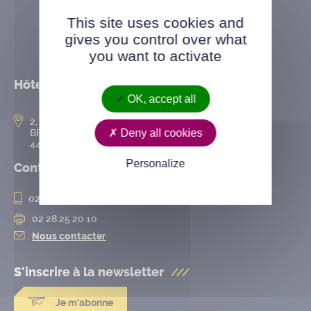
This site uses cookies and
gives you control over what
you want to activate
Hôtel de ville
OK, accept all
2, rue de l’Hôtel-de-Ville
Deny all cookies
BP 50167
44802 Saint-Herblain cedex
Personalize
Contact
02 28 25 20 00
02 28 25 20 10
Nous contacter
S'inscrire à la
newsletter
Je m'abonne