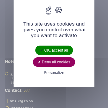
This site uses cookies and
gives you control over what
you want to activate
OK, accept all
Hôtel de ville
Deny all cookies
Personalize
2, rue de l’Hôtel-de-Ville
BP 50167
44802 Saint-Herblain cedex
Contact
02 28 25 20 00
02 28 25 20 10