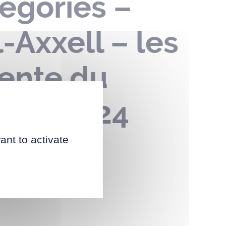
égories –
-Axxell – les
lente du
obre 2024
ant to activate