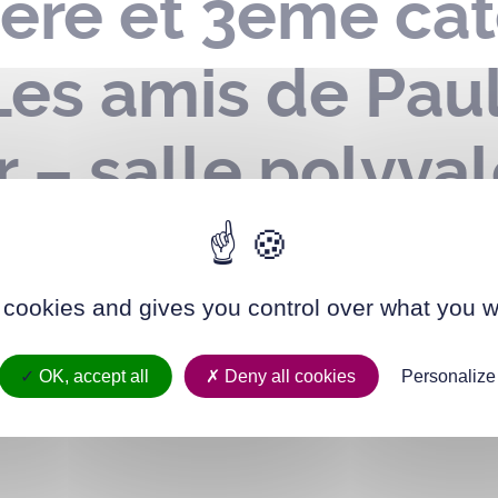
ère et 3ème cat
Les amis de Paul
r – salle polyva
rvices le 11 oct
 cookies and gives you control over what you w
OK, accept all
Deny all cookies
Personalize