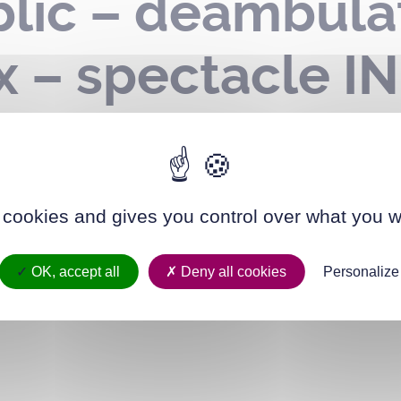
lic – déambulat
 – spectacle IN
tobre 2024
 cookies and gives you control over what you w
OK, accept all
Deny all cookies
Personalize