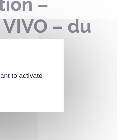
ion –
 VIVO – du
ant to activate