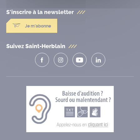
S'inscrire à la
newsletter
Je m'abonne
Suivez Saint-Herblain