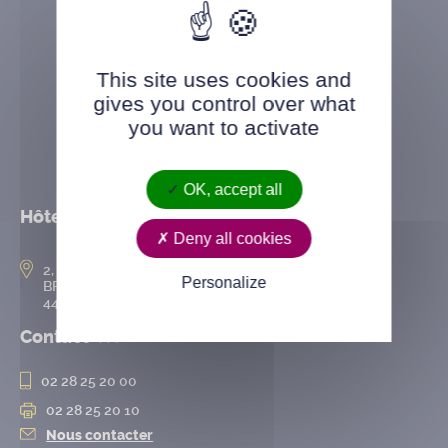
This site uses cookies and
gives you control over what
you want to activate
OK, accept all
Hôtel de ville
Deny all cookies
2, rue de l’Hôtel-de-Ville
Personalize
BP 50167
44802 Saint-Herblain cedex
Contact
02 28 25 20 00
02 28 25 20 10
Nous contacter