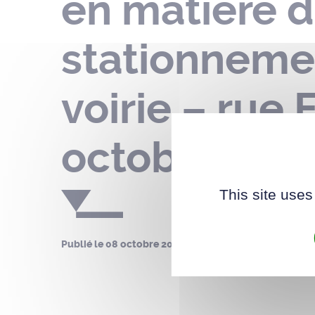
en matière d
stationnemen
voirie – rue 
octobre au 
This site uses
Publié le
08 octobre 2024