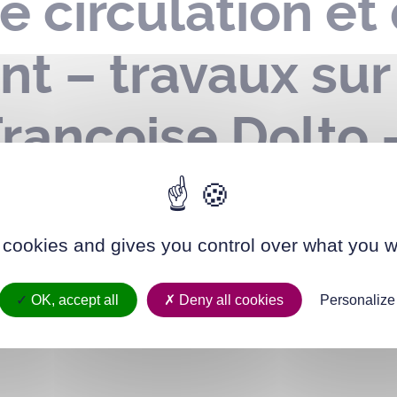
e circulation et
t – travaux sur
Françoise Dolto 
15 novembre 20
 cookies and gives you control over what you w
OK, accept all
Deny all cookies
Personalize