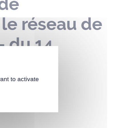
 de
 le réseau de
– du 14
24
ant to activate