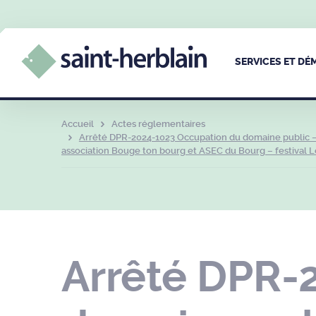
SERVICES ET D
Accueil
Actes réglementaires
Arrêté DPR-2024-1023 Occupation du domaine public – 
association Bouge ton bourg et ASEC du Bourg – festival L
Arrêté DPR-