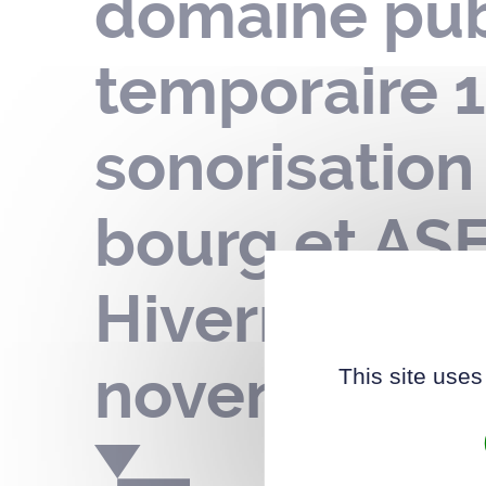
domaine publ
temporaire 1
sonorisation
bourg et ASE
Hivernales p
novembre 2
This site uses