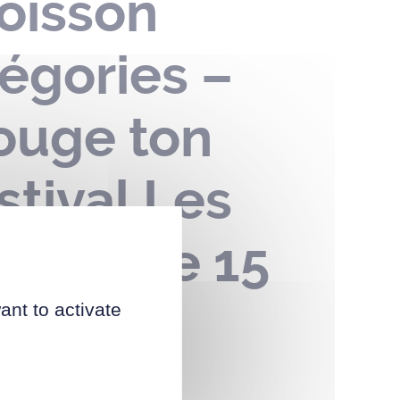
oisson
égories –
Bouge ton
tival Les
hérel le 15
ant to activate