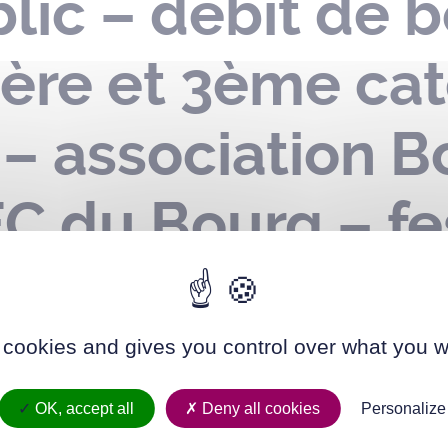
ic – débit de b
ère et 3ème cat
 – association 
C du Bourg – fes
lace de l’Abbé C
024
 cookies and gives you control over what you w
OK, accept all
Deny all cookies
Personalize