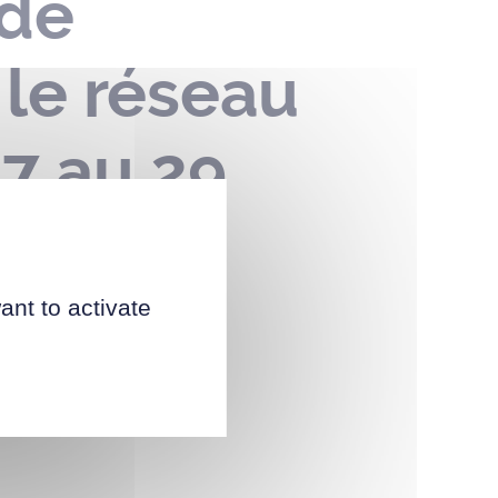
 de
 le réseau
27 au 29
ant to activate