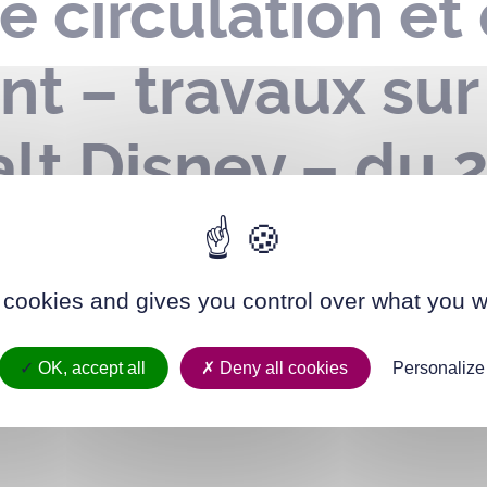
e circulation et
t – travaux sur
lt Disney – du 
024
 cookies and gives you control over what you w
OK, accept all
Deny all cookies
Personalize