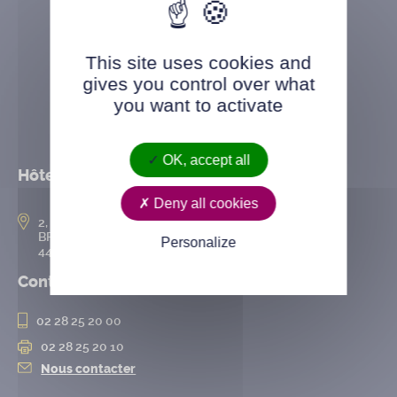
This site uses cookies and
gives you control over what
you want to activate
OK, accept all
Hôtel de ville
Deny all cookies
2, rue de l’Hôtel-de-Ville
BP 50167
Personalize
44802 Saint-Herblain cedex
Contact
02 28 25 20 00
02 28 25 20 10
Nous contacter