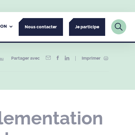
ION
Nous contacter
Je participe
Partager avec
Imprimer
au
lementation