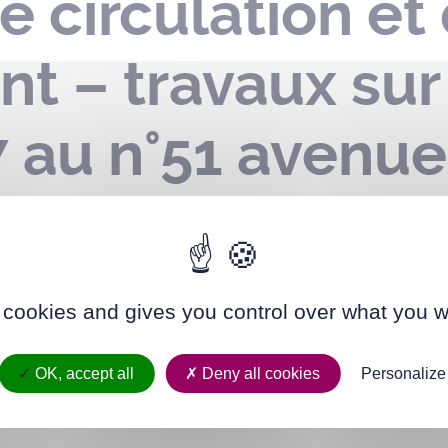
e circulation et
t – travaux sur
7 au n°51 avenu
u 21 novembre 
024
 cookies and gives you control over what you w
OK, accept all
Deny all cookies
Personalize