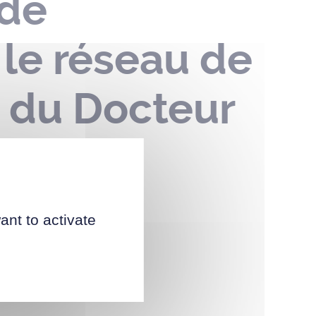
 de
 le réseau de
e du Docteur
au 06
ant to activate