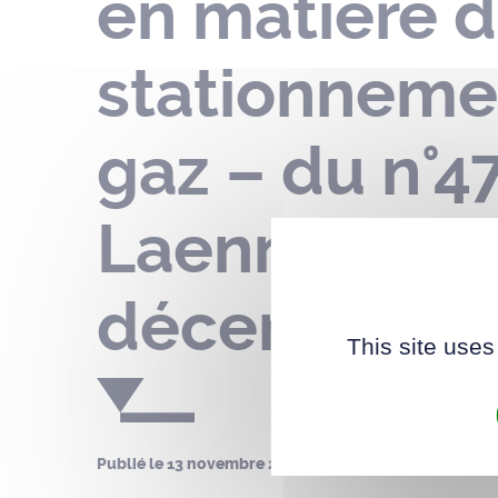
en matière d
stationnemen
gaz – du n°4
Laennec – d
décembre 2
This site uses
Publié le
13 novembre 2024