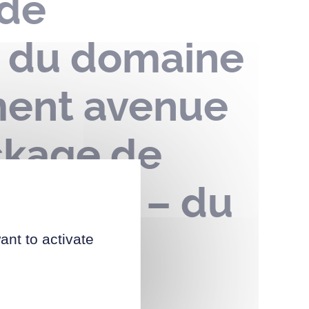
 de
n du domaine
ment avenue
ckage de
s Royal – du
 2025
ant to activate