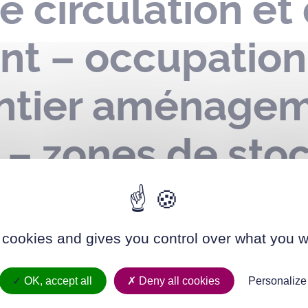
e circulation et
nt – occupatio
antier aménage
 – zones de sto
avenue du Palai
 2024 au 31 mai
 cookies and gives you control over what you w
OK, accept all
Deny all cookies
Personalize