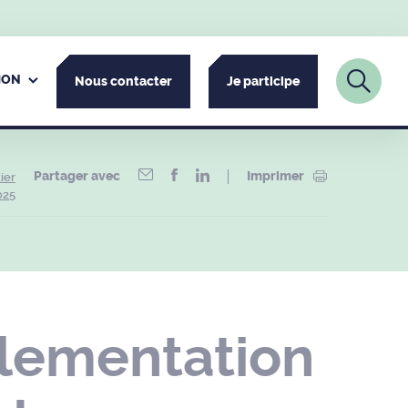
ION
Nous contacter
Je participe
Partager avec
Imprimer
ier
025
glementation