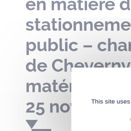
en matière d
stationneme
public – ch
de Cheverny
matériaux – 
25 novembre
This site uses