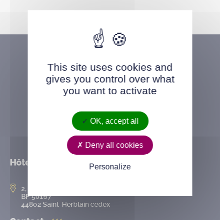
This site uses cookies and
gives you control over what
you want to activate
OK, accept all
Deny all cookies
Hôtel de ville
Personalize
2, rue de l’Hôtel-de-Ville
BP 50167
44802 Saint-Herblain cedex