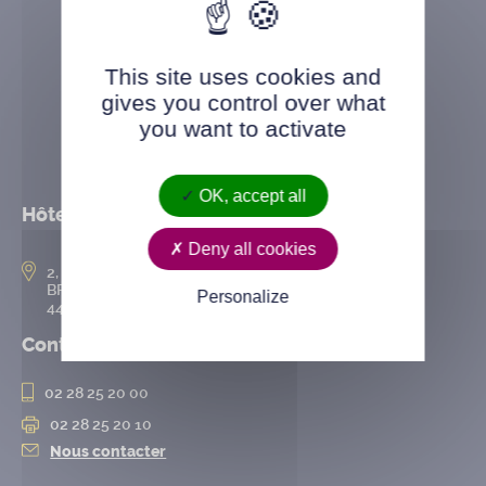
This site uses cookies and
gives you control over what
you want to activate
OK, accept all
Hôtel de ville
Deny all cookies
2, rue de l’Hôtel-de-Ville
BP 50167
Personalize
44802 Saint-Herblain cedex
Contact
02 28 25 20 00
02 28 25 20 10
Nous contacter