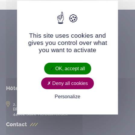
This site uses cookies and
gives you control over what
you want to activate
OK, accept all
Deny all cookies
Hôtel de ville
Personalize
2, rue de l’Hôtel-de-Ville
BP 50167
44802 Saint-Herblain cedex
Contact