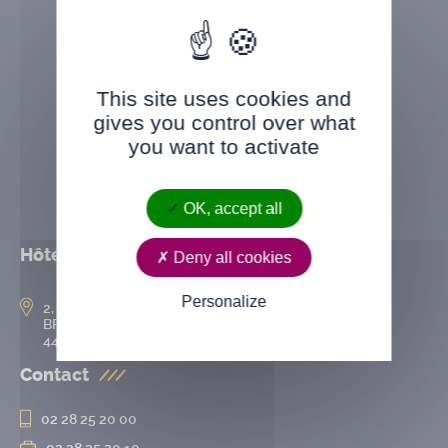
This site uses cookies and
gives you control over what
you want to activate
OK, accept all
Hôtel de ville
Deny all cookies
Personalize
2, rue de l’Hôtel-de-Ville
BP 50167
44802 Saint-Herblain cedex
Contact
02 28 25 20 00
02 28 25 20 10