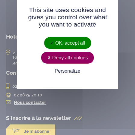
This site uses cookies and
gives you control over what
you want to activate
Hôtel de ville
OK, accept all
2, rue de l’Hôtel-de-Ville
Deny all cookies
BP 50167
44802 Saint-Herblain cedex
Personalize
Contact
02 28 25 20 00
02 28 25 20 10
Nous contacter
S'inscrire à la
newsletter
Je m'abonne