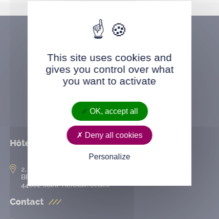
This site uses cookies and
gives you control over what
you want to activate
OK, accept all
Deny all cookies
Hôtel de ville
Personalize
2, rue de l’Hôtel-de-Ville
BP 50167
44802 Saint-Herblain cedex
Contact