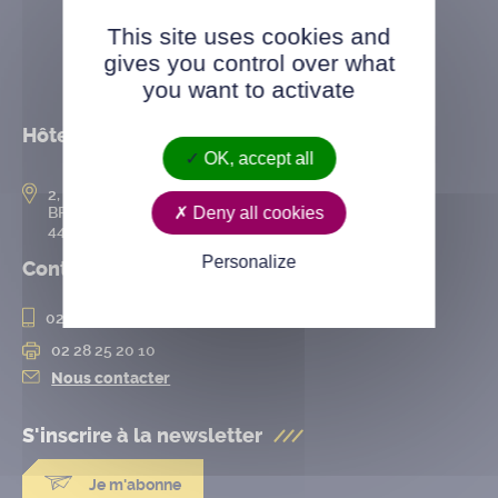
This site uses cookies and
gives you control over what
you want to activate
Hôtel de ville
OK, accept all
2, rue de l’Hôtel-de-Ville
Deny all cookies
BP 50167
44802 Saint-Herblain cedex
Personalize
Contact
02 28 25 20 00
02 28 25 20 10
Nous contacter
S'inscrire à la
newsletter
Je m'abonne