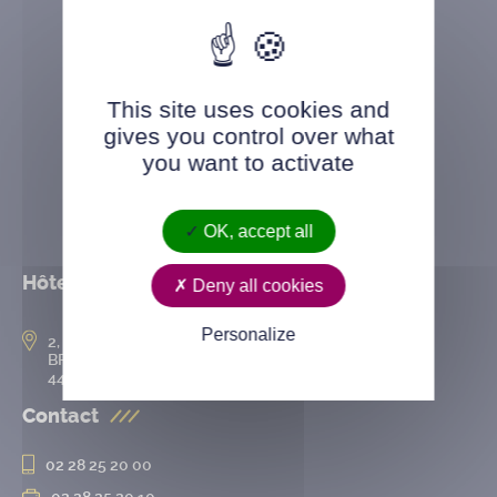
This site uses cookies and
gives you control over what
you want to activate
OK, accept all
Hôtel de ville
Deny all cookies
Personalize
2, rue de l’Hôtel-de-Ville
BP 50167
44802 Saint-Herblain cedex
Contact
02 28 25 20 00
02 28 25 20 10