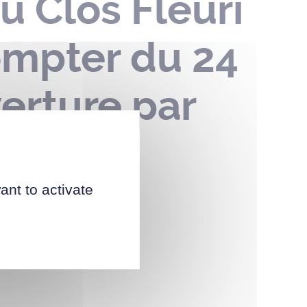
u Clos Fleuri
ompter du 24
verture par
ant to activate