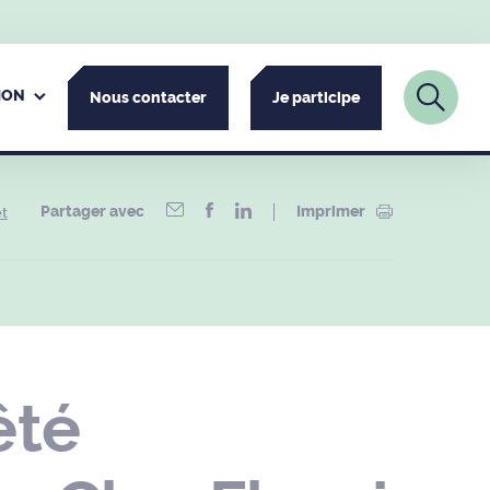
ION
Nous contacter
Je participe
Partager avec
Imprimer
et
êté