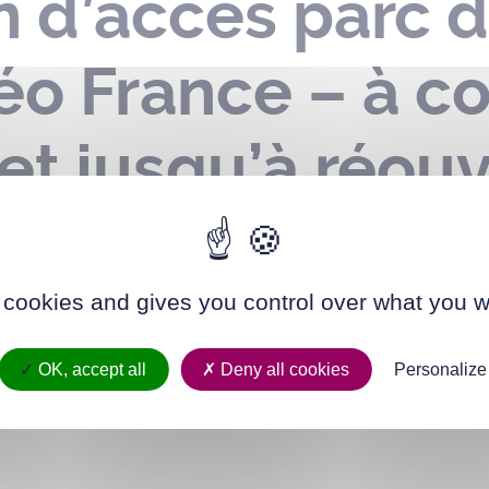
n d’accès parc d
éo France – à c
 et jusqu’à réou
de la Ville
 cookies and gives you control over what you w
OK, accept all
Deny all cookies
Personalize