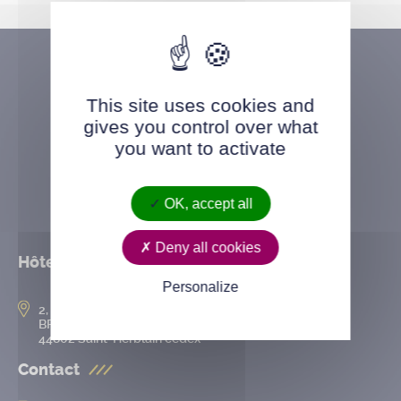
This site uses cookies and
gives you control over what
you want to activate
OK, accept all
Deny all cookies
Hôtel de ville
Personalize
2, rue de l’Hôtel-de-Ville
BP 50167
44802 Saint-Herblain cedex
Contact