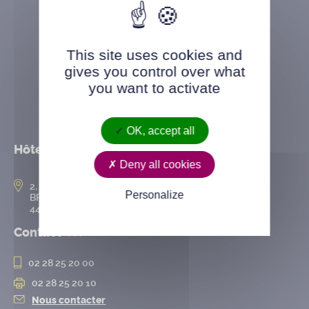
This site uses cookies and
gives you control over what
you want to activate
OK, accept all
Hôtel de ville
Deny all cookies
2, rue de l’Hôtel-de-Ville
Personalize
BP 50167
44802 Saint-Herblain cedex
Contact
02 28 25 20 00
02 28 25 20 10
Nous contacter