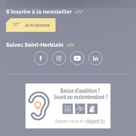
S'inscrire à la
newsletter
Je m'abonne
Suivez Saint-Herblain