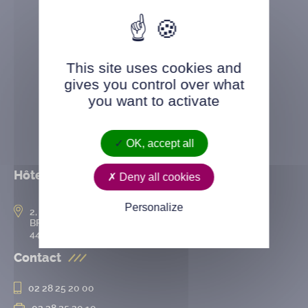
This site uses cookies and
gives you control over what
you want to activate
OK, accept all
Hôtel de ville
Deny all cookies
Personalize
2, rue de l’Hôtel-de-Ville
BP 50167
44802 Saint-Herblain cedex
Contact
02 28 25 20 00
02 28 25 20 10