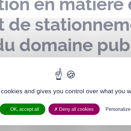
ion en matière
et de stationnem
du domaine publ
t – 22 rue Blan
 cookies and gives you control over what you w
OK, accept all
Deny all cookies
Personalize