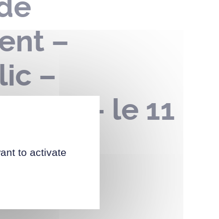
 de
ent –
ic –
dine – le 11
ant to activate