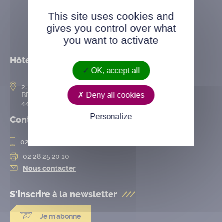
This site uses cookies and
gives you control over what
you want to activate
Hôtel de ville
OK, accept all
2, rue de l’Hôtel-de-Ville
Deny all cookies
BP 50167
44802 Saint-Herblain cedex
Personalize
Contact
02 28 25 20 00
02 28 25 20 10
Nous contacter
S'inscrire à la
newsletter
Je m'abonne