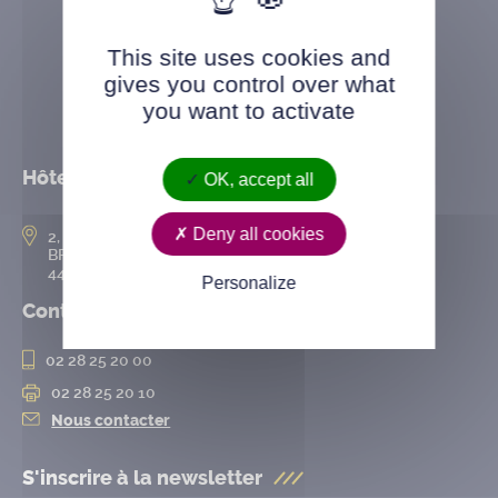
This site uses cookies and
gives you control over what
you want to activate
Hôtel de ville
OK, accept all
Deny all cookies
2, rue de l’Hôtel-de-Ville
BP 50167
44802 Saint-Herblain cedex
Personalize
Contact
02 28 25 20 00
02 28 25 20 10
Nous contacter
S'inscrire à la
newsletter