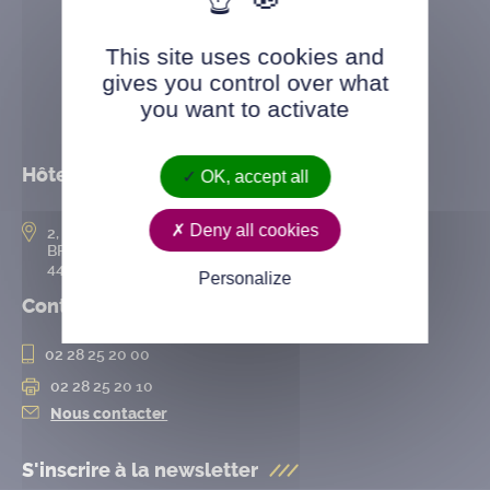
This site uses cookies and
gives you control over what
you want to activate
Hôtel de ville
OK, accept all
Deny all cookies
2, rue de l’Hôtel-de-Ville
BP 50167
44802 Saint-Herblain cedex
Personalize
Contact
02 28 25 20 00
02 28 25 20 10
Nous contacter
S'inscrire à la
newsletter