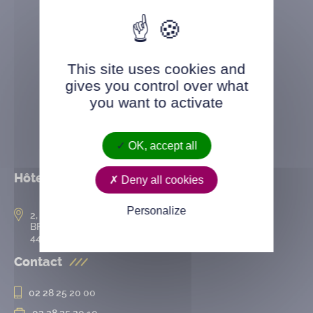
This site uses cookies and
gives you control over what
you want to activate
OK, accept all
Hôtel de ville
Deny all cookies
Personalize
2, rue de l’Hôtel-de-Ville
BP 50167
44802 Saint-Herblain cedex
Contact
02 28 25 20 00
02 28 25 20 10