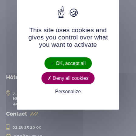
This site uses cookies and
gives you control over what
you want to activate
OK, accept all
Hôtel de ville
Deny all cookies
Personalize
2, rue de l’Hôtel-de-Ville
BP 50167
44802 Saint-Herblain cedex
Contact
02 28 25 20 00
02 28 25 20 10