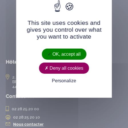
This site uses cookies and
gives you control over what
you want to activate
OK, accept all
Hôtel de ville
Deny all cookies
2, rue de l’Hôtel-de-Ville
Personalize
BP 50167
44802 Saint-Herblain cedex
Contact
02 28 25 20 00
02 28 25 20 10
Nous contacter