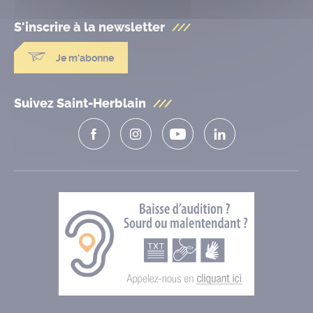
S'inscrire à la
newsletter
Je m'abonne
Suivez Saint-Herblain