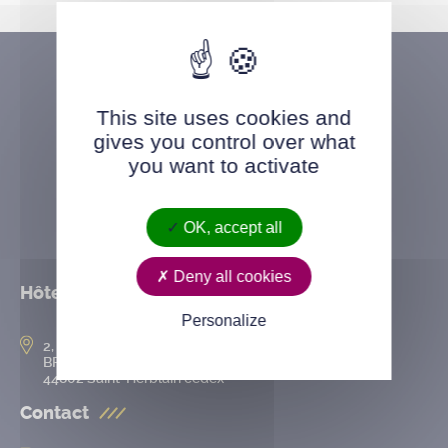
This site uses cookies and
gives you control over what
you want to activate
OK, accept all
Deny all cookies
Hôtel de ville
Personalize
2, rue de l’Hôtel-de-Ville
BP 50167
44802 Saint-Herblain cedex
Contact