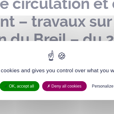
e circulation et
t – travaux sur
 du Breil – du 21
 cookies and gives you control over what you w
OK, accept all
Deny all cookies
Personalize