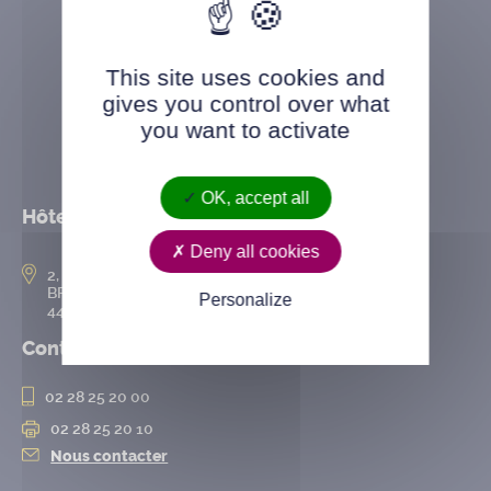
This site uses cookies and
gives you control over what
you want to activate
OK, accept all
Hôtel de ville
Deny all cookies
2, rue de l’Hôtel-de-Ville
BP 50167
Personalize
44802 Saint-Herblain cedex
Contact
02 28 25 20 00
02 28 25 20 10
Nous contacter