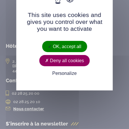
This site uses cookies and
gives you control over what
you want to activate
Hôtel de ville
OK, accept all
Deny all cookies
2, rue de l’Hôtel-de-Ville
BP 50167
44802 Saint-Herblain cedex
Personalize
Contact
02 28 25 20 00
02 28 25 20 10
Nous contacter
S'inscrire à la
newsletter