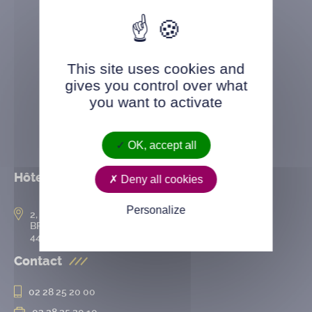
This site uses cookies and
gives you control over what
you want to activate
OK, accept all
Hôtel de ville
Deny all cookies
Personalize
2, rue de l’Hôtel-de-Ville
BP 50167
44802 Saint-Herblain cedex
Contact
02 28 25 20 00
02 28 25 20 10