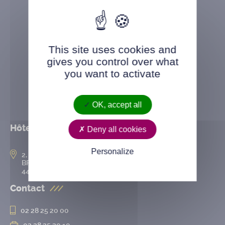
This site uses cookies and
gives you control over what
you want to activate
OK, accept all
Hôtel de ville
Deny all cookies
Personalize
2, rue de l’Hôtel-de-Ville
BP 50167
44802 Saint-Herblain cedex
Contact
02 28 25 20 00
02 28 25 20 10