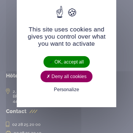
This site uses cookies and
gives you control over what
you want to activate
OK, accept all
Hôtel de ville
Deny all cookies
Personalize
2, rue de l’Hôtel-de-Ville
BP 50167
44802 Saint-Herblain cedex
Contact
02 28 25 20 00
02 28 25 20 10