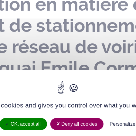
ion en matière
et de stationnem
le réseau de voi
quai Emile Corm
s Bouchet – du 1
 cookies and gives you control over what you w
OK, accept all
Deny all cookies
Personalize