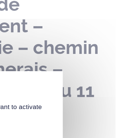
 de
ent –
rie – chemin
erais –
4 mai au 11
ant to activate