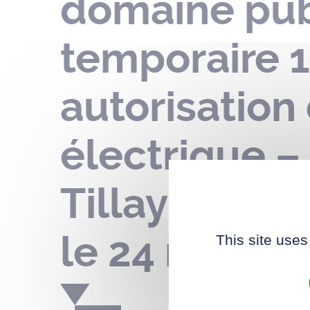
domaine publ
temporaire 1
autorisation
électrique –
Tillay – fête
le 24 mai 20
This site uses