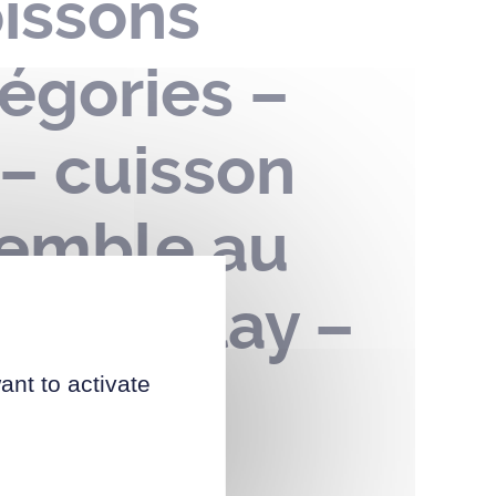
oissons
égories –
 – cuisson
semble au
e du Tillay –
ant to activate