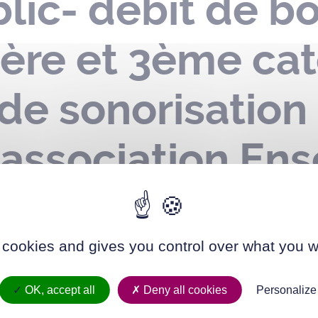
ic- débit de b
ère et 3ème cat
 de sonorisation
 association En
 de quartier – ru
25
 cookies and gives you control over what you w
OK, accept all
Deny all cookies
Personalize