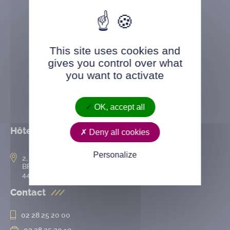
This site uses cookies and
gives you control over what
you want to activate
OK, accept all
Hôtel de ville
Deny all cookies
Personalize
2, rue de l’Hôtel-de-Ville
BP 50167
44802 Saint-Herblain cedex
Contact
02 28 25 20 00
02 28 25 20 10