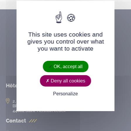
This site uses cookies and
gives you control over what
you want to activate
OK, accept all
Deny all cookies
Hôtel de ville
Personalize
2, rue de l’Hôtel-de-Ville
BP 50167
44802 Saint-Herblain cedex
Contact