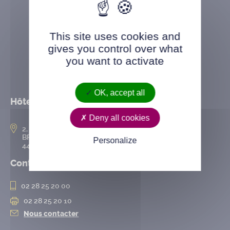
This site uses cookies and
gives you control over what
you want to activate
OK, accept all
Hôtel de ville
Deny all cookies
2, rue de l’Hôtel-de-Ville
BP 50167
Personalize
44802 Saint-Herblain cedex
Contact
02 28 25 20 00
02 28 25 20 10
Nous contacter